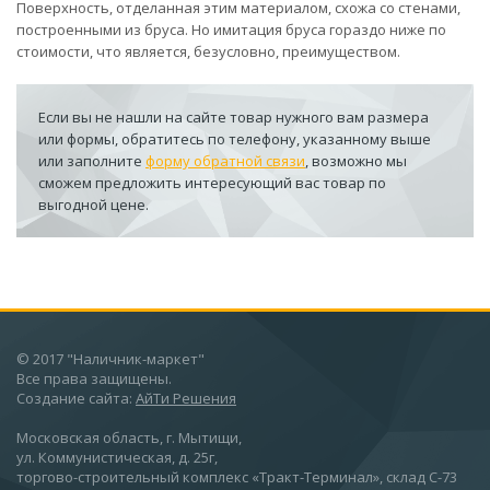
Поверхность, отделанная этим материалом, схожа со стенами,
построенными из бруса. Но имитация бруса гораздо ниже по
стоимости, что является, безусловно, преимуществом.
Если вы не нашли на сайте товар нужного вам размера
или формы, обратитесь по телефону, указанному выше
или заполните
форму обратной связи
, возможно мы
сможем предложить интересующий вас товар по
выгодной цене.
© 2017 "Наличник-маркет"
Все права защищены.
Создание сайта:
АйТи Решения
Московская область, г. Мытищи,
ул. Коммунистическая, д. 25г,
торгово-строительный комплекс «Тракт-Терминал», склад С-73